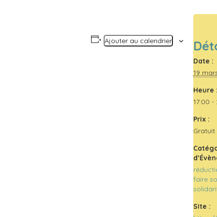
Ajouter au calendrier
Déta
Date :
19 mar
Heure 
17:00 -
Prix :
Gratuit
Catégo
d’Évèn
réducti
faire 
solidar
Site :